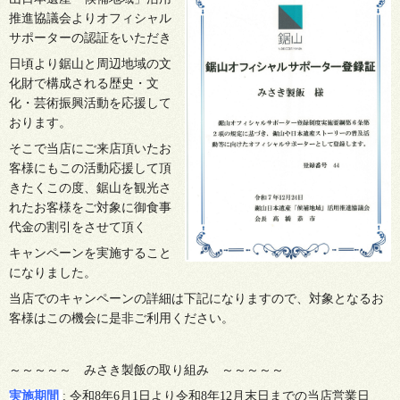
推進協議会よりオフィシャル
サポーターの認証をいただき
日頃より鋸山と周辺地域の文
化財で構成される歴史・文
化・芸術振興活動を応援して
おります。
そこで当店にご来店頂いたお
客様にもこの活動応援して頂
きたくこの度、鋸山を観光さ
れたお客様をご対象に御食事
代金の割引をさせて頂く
キャンペーンを実施すること
になりました。
当店でのキャンペーンの詳細は下記になりますので、対象となるお
客様はこの機会に是非ご利用ください。
～～～～～ みさき製飯の取り組み ～～～～～
実施期間
: 令和8年6月1日より令和8年12月末日までの当店営業日