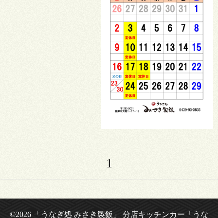
1
©2026
「うなぎ処 みさき製飯」 分店キッチンカー「うな