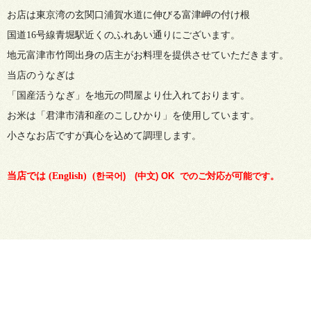
お店は東京湾の玄関口浦賀水道に伸びる富津岬の付け根
国道16号線青堀駅近くのふれあい通りにございます。
地元富津市竹岡出身の店主がお料理を提供させていただきます。
当店のうなぎは
「国産活うなぎ」を地元の問屋より仕入れております。
お米は「君津市清和産のこしひかり」を使用しています。
小さなお店ですが真心を込めて調理します。
当店では (English) (
한국어) (中文) OK でのご対応が可能です。
©2026
「うなぎ処 みさき製飯」 分店キッチンカー「うな