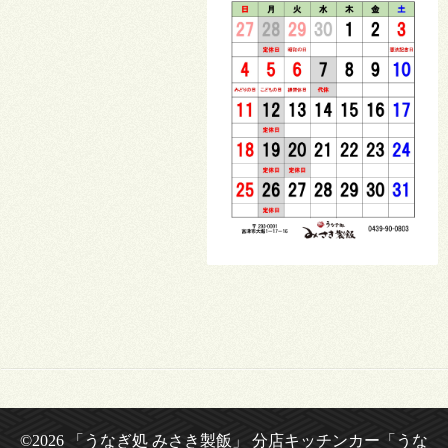
©2026
「うなぎ処 みさき製飯」 分店キッチンカー「うな