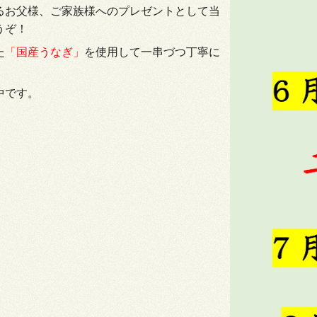
るお父様、ご家族様へのプレゼントとして当
うぞ！
た
「国産うなぎ」
を使用して一串づつ丁寧に
中です。