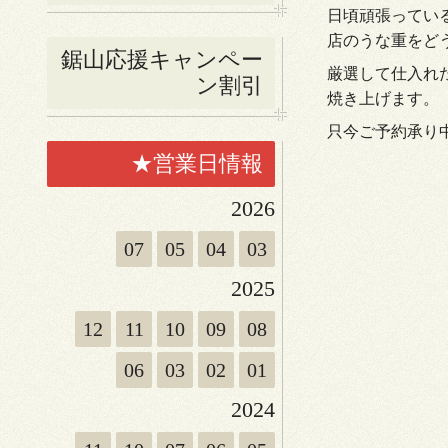
日頃頑張ってい
店のうな重をど
鋸山応援キャンペー
厳選して仕入れ
ン割引
焼き上げます。
只今ご予約承り
★営業日情報
2026
07
05
04
03
2025
12
11
10
09
08
06
03
02
01
2024