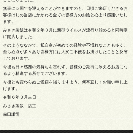
無事に５周年を迎えることができますのも、日頃ご来店くださるお
客様はじめ当店にかかわる全ての皆様方のお陰と心より感謝いたし
ます。
みさき製飯は令和２年３月に新型ウイルスが流行り始めると同時期
に開店しました。
そのようななかで、私自身が初めての経験や不慣れなことも多く、
至らぬ点が多々あり皆様方には大変ご不便をお掛けしたことと反省
しております。
今後も日々感謝の気持ちを忘れず、皆様のご期待に添えるお店にな
るよう精進する所存でございます。
今後とも変わらぬご愛顧を賜りますよう、何卒宜しくお願い申し上
げます。
令和６年３月吉日
みさき製飯 店主
前田謙司