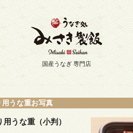
国産うなぎ 専門店
り用うな重お写真
り用うな重（小判）